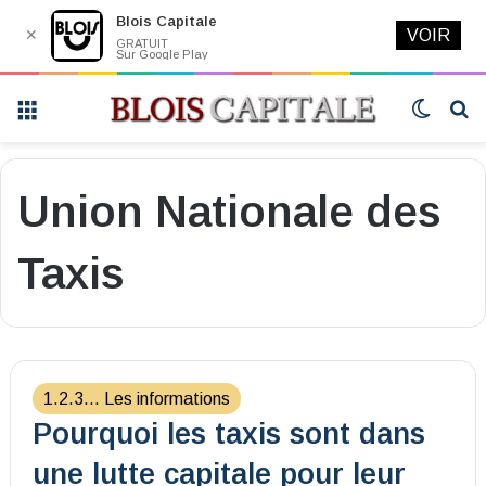
Blois Capitale
✕
VOIR
GRATUIT
Sur Google Play
Menu
Switch
R
skin
Union Nationale des
Taxis
1.2.3... Les informations
Pourquoi les taxis sont dans
une lutte capitale pour leur