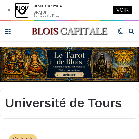
Blois Capitale
✕
VOIR
GRATUIT
Sur Google Play
Menu
Switch
R
skin
Université de Tours
Vie locale