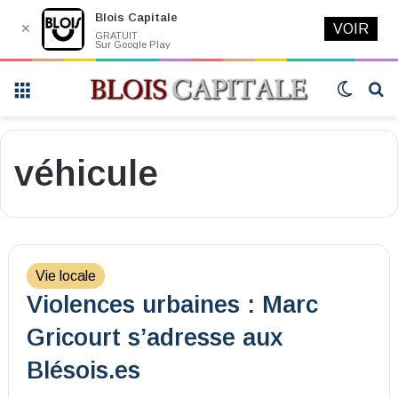
Blois Capitale
✕
VOIR
GRATUIT
Sur Google Play
Menu
Switch
R
skin
véhicule
Vie locale
Violences urbaines : Marc
Gricourt s’adresse aux
Blésois.es