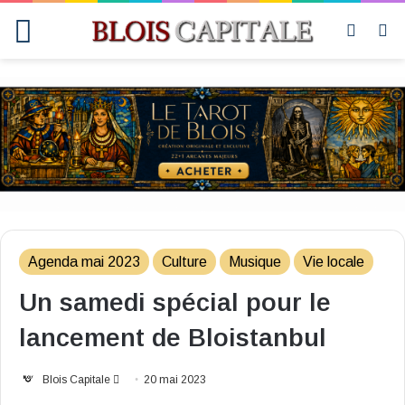
Menu
Switch
R
skin
Agenda mai 2023
Culture
Musique
Vie locale
Un samedi spécial pour le
lancement de Bloistanbul
Envoyer
Blois Capitale
20 mai 2023
un