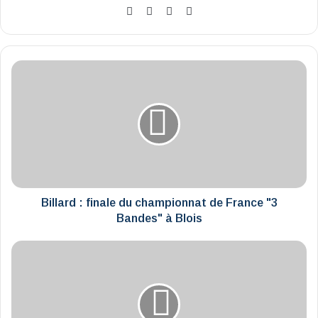
Website
Facebook
X
Instagram
Billard
:
finale
du
championnat
de
France
"3
Bandes"
à
Billard : finale du championnat de France "3
Blois
Bandes" à Blois
Les
Jeunes
Agriculteurs
du
41