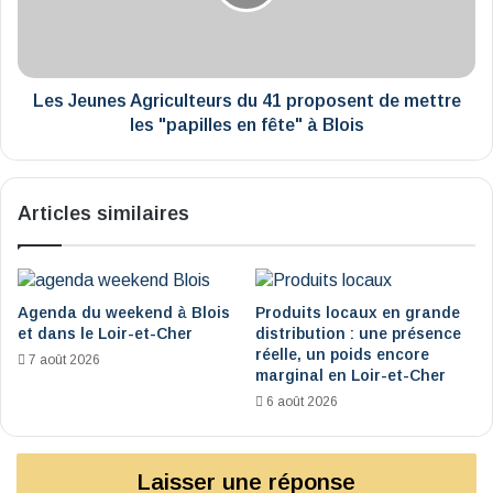
proposent
de
mettre
les
"papilles
Les Jeunes Agriculteurs du 41 proposent de mettre
en
les "papilles en fête" à Blois
fête"
à
Blois
Articles similaires
Agenda du weekend à Blois
Produits locaux en grande
et dans le Loir-et-Cher
distribution : une présence
réelle, un poids encore
7 août 2026
marginal en Loir-et-Cher
6 août 2026
Laisser une réponse