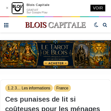
Blois Capitale
✕
VOIR
GRATUIT
Sur Google Play
Menu
Switch
R
skin
1.2.3... Les informations
France
Ces punaises de lit si
coûteuses pour les ménages