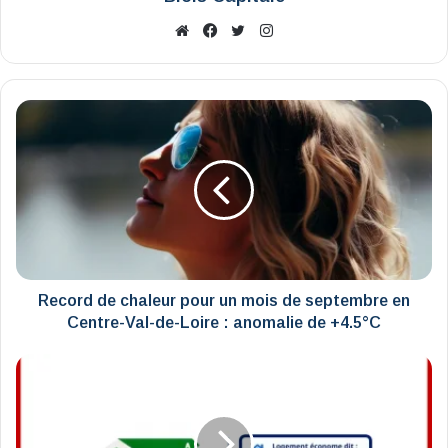
Website
Facebook
X
Instagram
Record
de
chaleur
pour
un
mois
de
septembre
en
Centre-
Record de chaleur pour un mois de septembre en
Val-
Centre-Val-de-Loire : anomalie de +4.5°C
de-
Loire
Le
:
Département
anomalie
donne
de
un
+4.5°C
coup