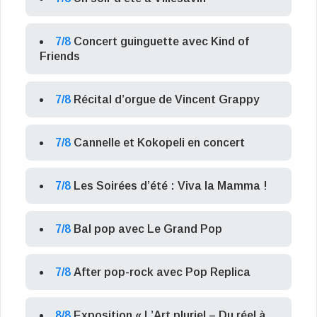
7/8
Concert guinguette avec Kind of
Friends
7/8
Récital d’orgue de Vincent Grappy
7/8
Cannelle et Kokopeli en concert
7/8
Les Soirées d’été : Viva la Mamma !
7/8
Bal pop avec Le Grand Pop
7/8
After pop-rock avec Pop Replica
8/8
Exposition « L’Art pluriel – Du réel à