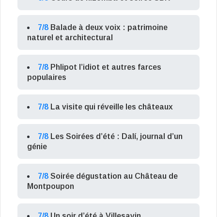
7/8
Balade à deux voix : patrimoine
naturel et architectural
7/8
Phlipot l’idiot et autres farces
populaires
7/8
La visite qui réveille les châteaux
7/8
Les Soirées d’été : Dalí, journal d’un
génie
7/8
Soirée dégustation au Château de
Montpoupon
7/8
Un soir d’été à Villesavin