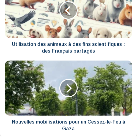
à
des
fins
scientifiques
:
des
Français
Utilisation des animaux à des fins scientifiques :
partagés
des Français partagés
Nouvelles
mobilisations
pour
un
Cessez-
le-
Feu
à
Gaza
Nouvelles mobilisations pour un Cessez-le-Feu à
Gaza