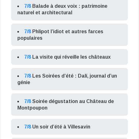
7/8
Balade à deux voix : patrimoine
naturel et architectural
7/8
Phlipot l’idiot et autres farces
populaires
7/8
La visite qui réveille les châteaux
7/8
Les Soirées d’été : Dalí, journal d’un
génie
7/8
Soirée dégustation au Château de
Montpoupon
7/8
Un soir d’été à Villesavin