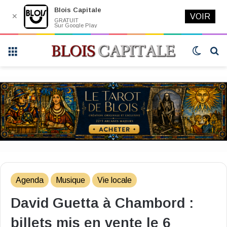
Blois Capitale
✕
VOIR
GRATUIT
Sur Google Play
Menu
Switch
R
skin
Agenda
Musique
Vie locale
David Guetta à Chambord :
billets mis en vente le 6