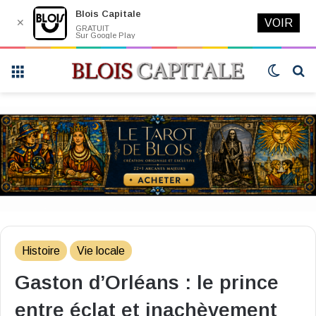
Blois Capitale
✕
VOIR
GRATUIT
Sur Google Play
Menu
Switch
R
skin
Histoire
Vie locale
Gaston d’Orléans : le prince
entre éclat et inachèvement