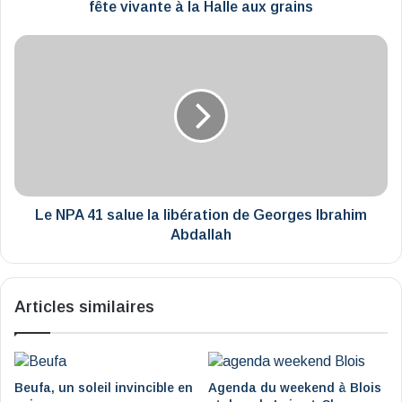
à
fête vivante à la Halle aux grains
la
Halle
Le
aux
NPA
grains
41
salue
la
libération
de
Georges
Ibrahim
Abdallah
Le NPA 41 salue la libération de Georges Ibrahim
Abdallah
Articles similaires
Beufa, un soleil invincible en
Agenda du weekend à Blois