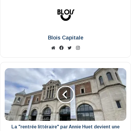
Blois Capitale
Website
Facebook
X
Instagram
La
"rentrée
littéraire"
par
Annie
Huet
devient
une
fête
vivante
La "rentrée littéraire" par Annie Huet devient une