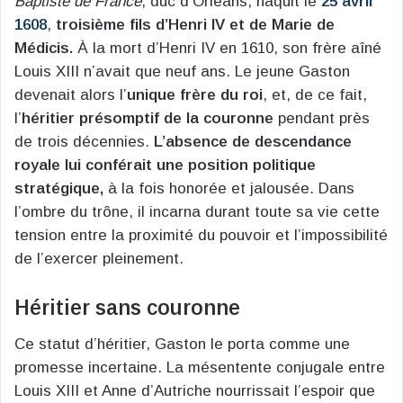
Baptiste de France
, duc d’Orléans, naquit le
25 avril
1608
,
troisième fils d’Henri IV et de Marie de
Médicis.
À la mort d’Henri IV en 1610, son frère aîné
Louis XIII n’avait que neuf ans. Le jeune Gaston
devenait alors l’
unique frère du roi
, et, de ce fait,
l’
héritier présomptif de la couronne
pendant près
de trois décennies.
L’absence de descendance
royale lui conférait une position politique
stratégique,
à la fois honorée et jalousée. Dans
l’ombre du trône, il incarna durant toute sa vie cette
tension entre la proximité du pouvoir et l’impossibilité
de l’exercer pleinement.
Héritier sans couronne
Ce statut d’héritier, Gaston le porta comme une
promesse incertaine. La mésentente conjugale entre
Louis XIII et Anne d’Autriche nourrissait l’espoir que