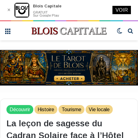
Blois Capitale
✕
VOIR
GRATUIT
Sur Google Play
Menu
Switch
R
skin
Découvrir
Histoire
Tourisme
Vie locale
La leçon de sagesse du
Cadran Solaire face à l’Hôtel