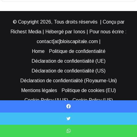
© Copyright 2026, Tous droits réservés | Conçu par
Richest Media | Hébergé par Ionos | Pour nous écrire :
contact[at]bloiscapitale.com |
Home
Politique de confidentialité
Déclaration de confidentialité (UE)
Déclaration de confidentialité (US)
Déclaration de confidentialité (Royaume-Uni)
Mentions légales
Politique de cookies (EU)
Cookie Policy (AUS)
Cookie Policy (US)
Qui sommes-nous ?
Participer à Blois Capitale
Facebook
Bénéficier d’une assistance
X
Facebook
YouTube
Instagram
RSS
Bluesky
WhatsApp