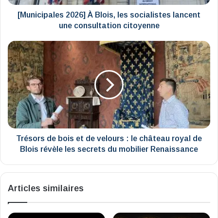
consultation
citoyenne
[Municipales 2026] À Blois, les socialistes lancent
une consultation citoyenne
Trésors
de
bois
et
de
velours
:
le
château
royal
Trésors de bois et de velours : le château royal de
de
Blois révèle les secrets du mobilier Renaissance
Blois
révèle
les
Articles similaires
secrets
du
mobilier