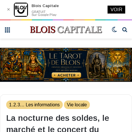
Blois Capitale
✕
VOIR
GRATUIT
Sur Google Play
Menu
Switch
R
skin
1.2.3... Les informations
Vie locale
La nocturne des soldes, le
marché et le concert du