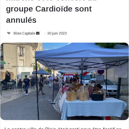
groupe Cardioïde sont
annulés
Envoyer
Blois Capitale
30 juin 2023
un
courriel