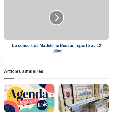
concert
de
Madeleine
Besson
reporté
au
12
juillet
Le concert de Madeleine Besson reporté au 12
juillet
Articles similaires