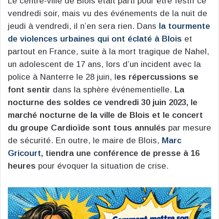
Le centre-ville de Blois était parti pour être festif ce
vendredi soir, mais vu des événements de la nuit de
jeudi à vendredi, il n’en sera rien. Dans
la tourmente
de violences urbaines qui ont éclaté à Blois
et
partout en France, suite à la mort tragique de Nahel,
un adolescent de 17 ans, lors d’un incident avec la
police à Nanterre le 28 juin, l
es répercussions se
font sentir
dans la sphère événementielle.
La
nocturne des soldes ce vendredi 30 juin 2023, le
marché nocturne de la ville de Blois et le concert
du groupe Cardioïde sont tous annulés
par mesure
de sécurité. En outre, le
maire de Blois,
Marc
Gricourt
, tiendra une conférence de presse à 16
heures
pour évoquer la situation de crise.