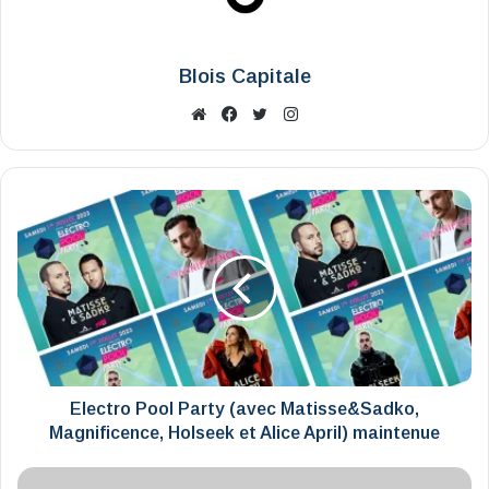
Blois Capitale
Website
Facebook
X
Instagram
Electro
Pool
Party
(avec
Matisse&Sadko,
Magnificence,
Holseek
et
Alice
April)
Electro Pool Party (avec Matisse&Sadko,
maintenue
Magnificence, Holseek et Alice April) maintenue
Le