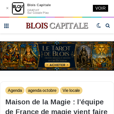
Blois Capitale
✕
VOIR
GRATUIT
Sur Google Play
Menu
Switch
R
skin
Agenda
agenda octobre
Vie locale
Maison de la Magie : l’équipe
de France de magie vient faire