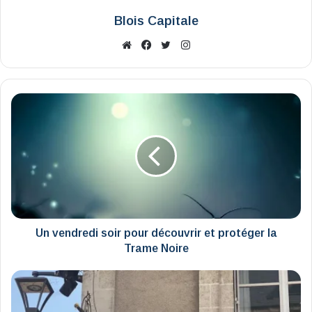
Blois Capitale
Website
Facebook
X
Instagram
Un
vendredi
soir
pour
découvrir
et
protéger
la
Trame
Noire
Un vendredi soir pour découvrir et protéger la
Trame Noire
Rue
du
Poids