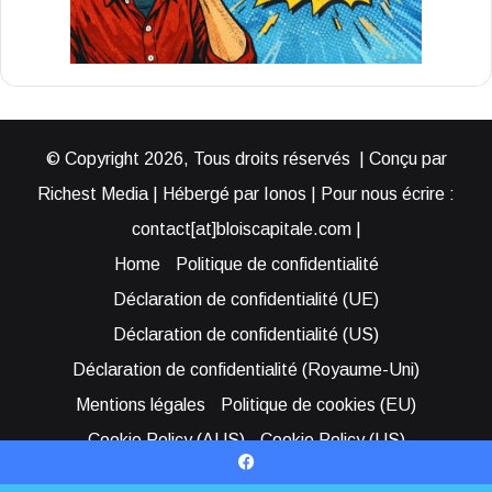
© Copyright 2026, Tous droits réservés | Conçu par
Richest Media | Hébergé par Ionos | Pour nous écrire :
contact[at]bloiscapitale.com |
Home
Politique de confidentialité
Déclaration de confidentialité (UE)
Déclaration de confidentialité (US)
Déclaration de confidentialité (Royaume-Uni)
Mentions légales
Politique de cookies (EU)
Cookie Policy (AUS)
Cookie Policy (US)
Qui sommes-nous ?
Participer à Blois Capitale
Facebook