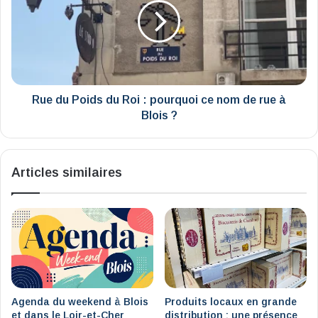
du
Roi
:
pourquoi
ce
nom
de
Rue du Poids du Roi : pourquoi ce nom de rue à
rue
Blois ?
à
Blois
?
Articles similaires
Agenda du weekend à Blois
Produits locaux en grande
et dans le Loir-et-Cher
distribution : une présence