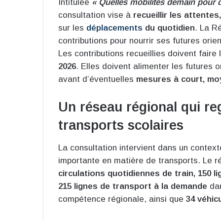
Intitulée
« Quelles mobilités demain pour de
consultation vise à
recueillir les attente
sur les
déplacements
du quotidien
. La R
contributions pour nourrir ses futures orie
Les contributions recueillies doivent faire l
2026
. Elles doivent alimenter les futures 
avant d’éventuelles
mesures à court, moy
Un réseau régional qui reg
transports scolaires
La consultation intervient dans un conte
importante en matière de transports. Le 
circulations quotidiennes de train, 150 li
215 lignes de transport à la demande
dan
compétence régionale, ainsi que
34 véhic