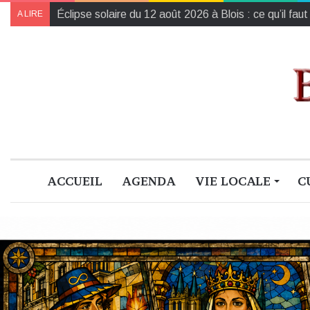
L’Harmonie de la région Centre-Val de Loire champ
A LIRE
ACCUEIL
AGENDA
VIE LOCALE
C