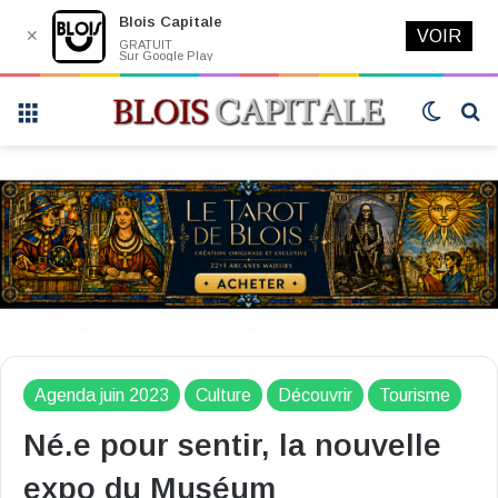
Blois Capitale
✕
VOIR
GRATUIT
Sur Google Play
Menu
Switch
R
skin
Agenda juin 2023
Culture
Découvrir
Tourisme
Né.e pour sentir, la nouvelle
expo du Muséum