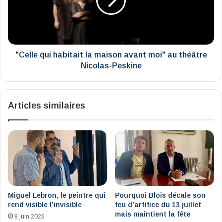
maison
avant
moi"
au
théâtre
Nicolas-
"Celle qui habitait la maison avant moi" au théâtre
Peskine
Nicolas-Peskine
Articles similaires
Miguel Lebron, le peintre qui
Pourquoi Blois décale son
rend visible l’invisible
feu d’artifice du 13 juillet
mais maintient la fête
8 juin 2026