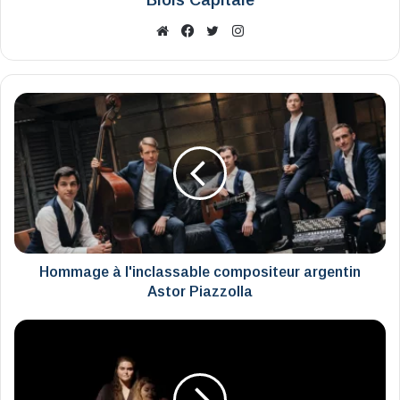
Website
Facebook
X
Instagram
Hommage
à
l'inclassable
compositeur
argentin
Astor
Piazzolla
Hommage à l'inclassable compositeur argentin
Astor Piazzolla
"Celle
qui
habitait
la