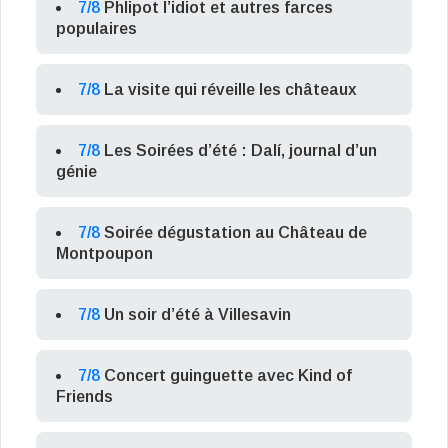
7/8
Phlipot l’idiot et autres farces
populaires
7/8
La visite qui réveille les châteaux
7/8
Les Soirées d’été : Dalí, journal d’un
génie
7/8
Soirée dégustation au Château de
Montpoupon
7/8
Un soir d’été à Villesavin
7/8
Concert guinguette avec Kind of
Friends