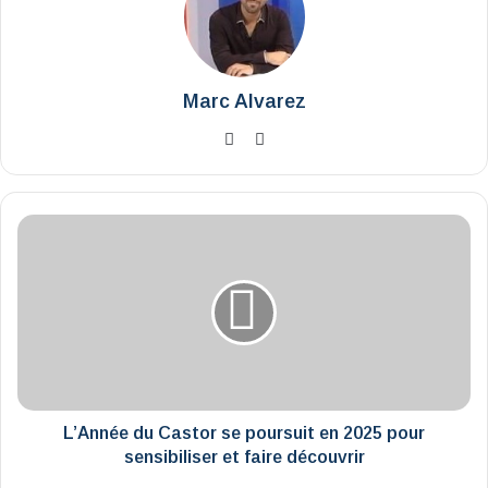
Marc Alvarez
Website
X
L’Année
du
Castor
se
poursuit
en
2025
pour
sensibiliser
et
L’Année du Castor se poursuit en 2025 pour
faire
sensibiliser et faire découvrir
découvrir