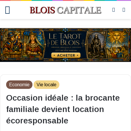
Menu
Switch
R
skin
Economie
Vie locale
Occasion idéale : la brocante
familiale devient location
écoresponsable