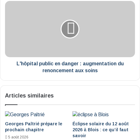
L'hôpital
public
en
danger
:
augmentation
du
renoncement
aux
soins
L'hôpital public en danger : augmentation du
renoncement aux soins
Articles similaires
Georges Paltrié prépare le
Éclipse solaire du 12 août
prochain chapitre
2026 à Blois : ce qu’il faut
savoir
5 août 2026