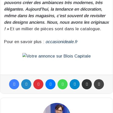
pouvons créer des ambiances très modernes, très
élégantes.
Aujourd’hui, la tendance en décoration,
même dans les magasins, c’est souvent de revisiter
des designs anciens. Nous, nous avons les originaux
! »
Et un millier de pièces sont dans le catalogue.
Pour en savoir plus :
occasionideale.fr
Facebook
Linkedin
Pinterest
Messenger
WhatsApp
Telegram
Partager par email
Impr