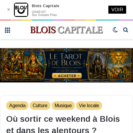
Blois Capitale
✕
VOIR
GRATUIT
Sur Google Play
Menu
Switch
R
skin
Agenda
Culture
Musique
Vie locale
Où sortir ce weekend à Blois
et dans les alentours ?