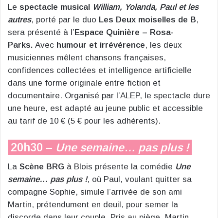
Le
spectacle musical
William, Yolanda, Paul et les
autres
, porté par le duo
Les Deux moiselles de B
,
sera présenté à l’
Espace Quinière – Rosa-
Parks.
Avec
humour et irrévérence
, les deux
musiciennes mêlent chansons françaises,
confidences collectées et intelligence artificielle
dans une forme originale entre fiction et
documentaire. Organisé par l’ALEP, le spectacle dure
une heure, est adapté au jeune public et accessible
au tarif de 10 € (5 € pour les adhérents).
20h30 –
Une semaine… pas plus !
La
Scène BRG
à Blois présente la comédie
Une
semaine… pas plus !
, où Paul, voulant quitter sa
compagne Sophie, simule l’arrivée de son ami
Martin, prétendument en deuil, pour semer la
discorde dans leur couple. Pris au piège, Martin