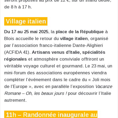
seront proposés au prix de 22 €, sur un stand dédié,
de 8 h à 17 h.
Village italien
Du 17 au 25 mai 2025
, la
place de la République
à
Blois accueille le retour du
village italien
, organisé
par l’association franco-italienne Dante-Alighieri
(ACFIDA 41).
Artisans venus d’Italie, spécialités
régionales
et atmosphère conviviale offriront un
véritable voyage culturel et gourmand. Le 23 mai, un
mini-forum des associations européennes viendra
compléter l’événement dans le cadre du « Joli mois
de l’Europe », avec en parallèle l’exposition
Vacanze
Romane – Oh, les beaux jours !
pour découvrir l’Italie
autrement.
11h – Randonnée inaugurale au