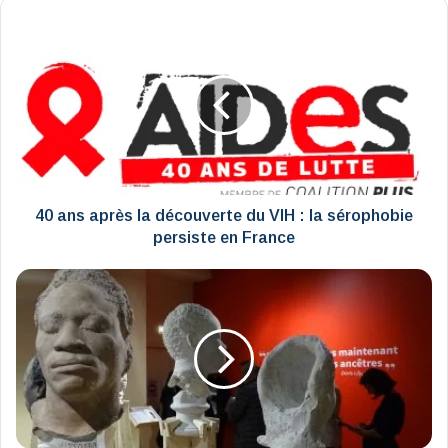
40
ans
après
la
découverte
du
VIH
:
la
sérophobie
40 ans après la découverte du VIH : la sérophobie
persiste
persiste en France
en
France
Visages
d'ancêtres
:
un
projet
mémoriel
d’envergure
au
Château