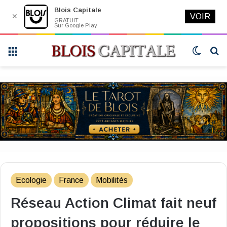
Blois Capitale
✕
VOIR
GRATUIT
Sur Google Play
Menu
Switch
R
skin
Ecologie
France
Mobilités
Réseau Action Climat fait neuf
propositions pour réduire le