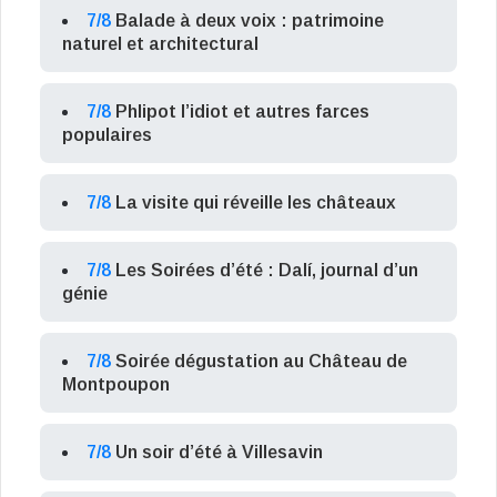
7/8
Balade à deux voix : patrimoine
naturel et architectural
7/8
Phlipot l’idiot et autres farces
populaires
7/8
La visite qui réveille les châteaux
7/8
Les Soirées d’été : Dalí, journal d’un
génie
7/8
Soirée dégustation au Château de
Montpoupon
7/8
Un soir d’été à Villesavin