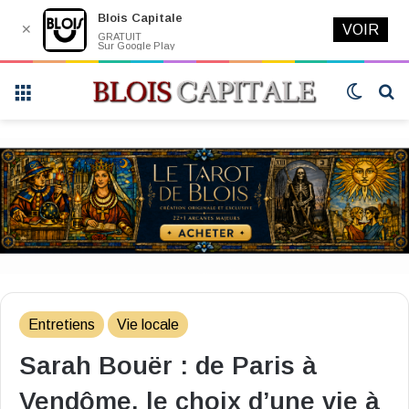
Blois Capitale
✕
VOIR
GRATUIT
Sur Google Play
Menu
Switch
R
skin
Entretiens
Vie locale
Sarah Bouër : de Paris à
Vendôme, le choix d’une vie à