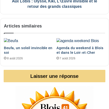
retour
Aux Lobis : Ulysse, Kiki, L’Œuvre invisible et le
des
retour des grands classiques
grands
classiques
Articles similaires
Beufa, un soleil invincible en
Agenda du weekend à Blois
soi
et dans le Loir-et-Cher
8 août 2026
7 août 2026
Laisser une réponse