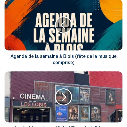
Agenda
de
la
semaine
à
Blois
(fête
de
la
musique
Agenda de la semaine à Blois (fête de la musique
comprise)
comprise)
Aux
Lobis
:
Ulysse,
Kiki,
L’Œuvre
invisible
et
le