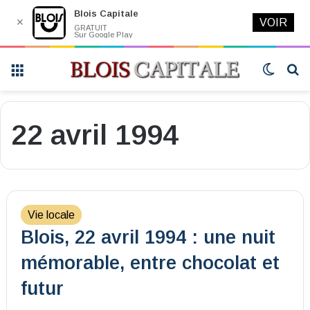
Blois Capitale
✕
VOIR
GRATUIT
Sur Google Play
Menu
Switch
R
skin
22 avril 1994
Vie locale
Blois, 22 avril 1994 : une nuit
mémorable, entre chocolat et
futur