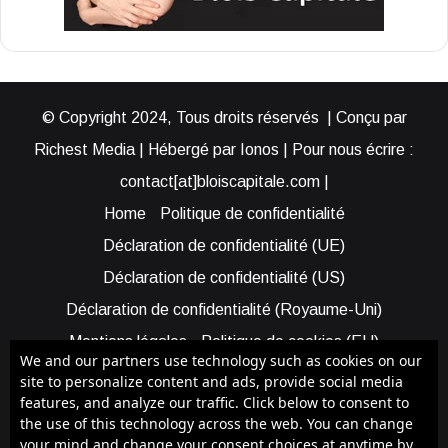
© Copyright 2024, Tous droits réservés | Conçu par
Richest Media | Hébergé par Ionos | Pour nous écrire :
contact[at]bloiscapitale.com |
Home
Politique de confidentialité
Déclaration de confidentialité (UE)
Déclaration de confidentialité (US)
Déclaration de confidentialité (Royaume-Uni)
Mentions légales
Politique de cookies (EU)
We and our partners use technology such as cookies on our
Cookie Policy (AUS)
Cookie Policy (US)
site to personalize content and ads, provide social media
features, and analyze our traffic. Click below to consent to
Qui sommes-nous ?
Participer à Blois Capitale
the use of this technology across the web. You can change
Bénéficier d’une assistance
your mind and change your consent choices at anytime by