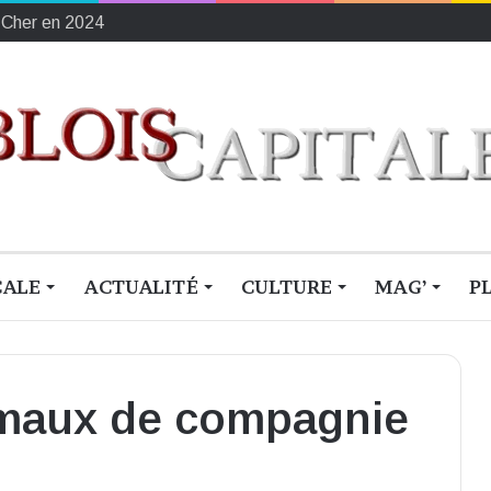
ement français du sang
CALE
ACTUALITÉ
CULTURE
MAG’
P
nimaux de compagnie