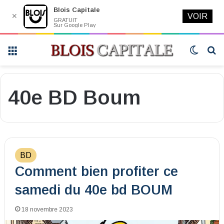
Blois Capitale
✕
VOIR
GRATUIT
Sur Google Play
Menu
Switch
R
skin
40e BD Boum
BD
Comment bien profiter ce
samedi du 40e bd BOUM
18 novembre 2023