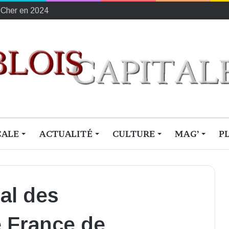
ement français du sang
CALE
ACTUALITÉ
CULTURE
MAG’
P
al des
 France de