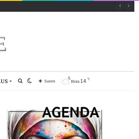
℃
LUS
Rechercher
Switch
14
Suivre
Blois
skin