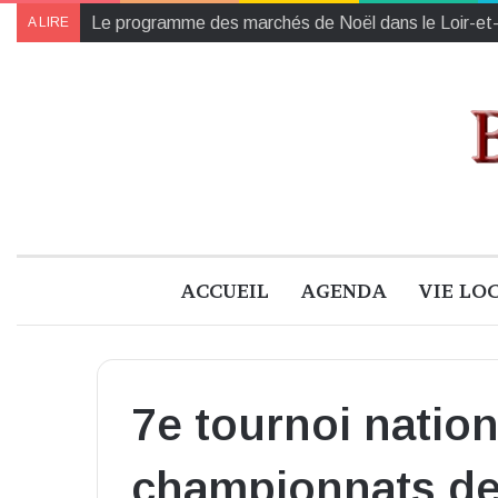
Collectes des Banques Alimentaires et de l’Établiss
A LIRE
ACCUEIL
AGENDA
VIE LO
7e tournoi nation
championnats de