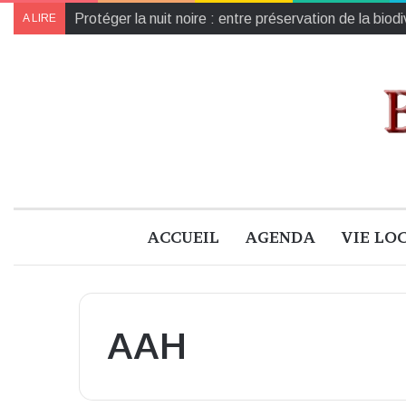
Protéger la nuit noire : entre préservation de la biod
A LIRE
ACCUEIL
AGENDA
VIE LO
AAH