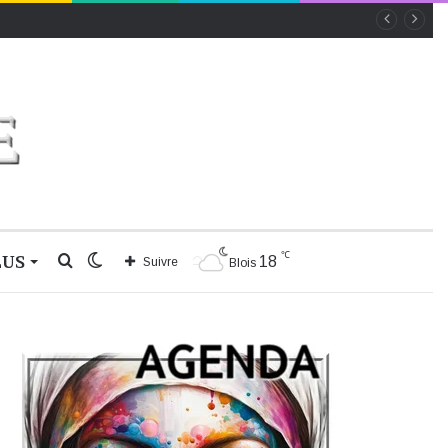
℃
LUS
Rechercher
Switch
18
Suivre
Blois
skin