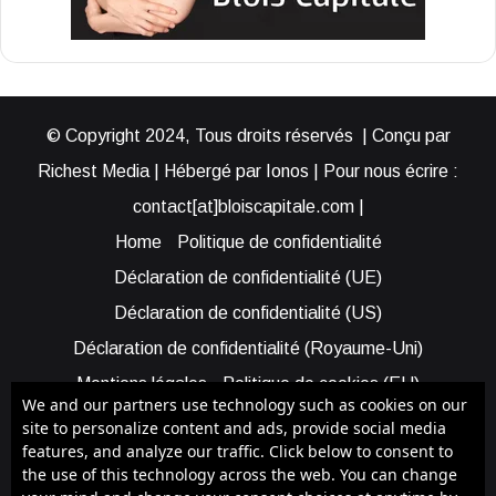
© Copyright 2024, Tous droits réservés | Conçu par
Richest Media | Hébergé par Ionos | Pour nous écrire :
contact[at]bloiscapitale.com |
Home
Politique de confidentialité
Déclaration de confidentialité (UE)
Déclaration de confidentialité (US)
Déclaration de confidentialité (Royaume-Uni)
Mentions légales
Politique de cookies (EU)
We and our partners use technology such as cookies on our
Cookie Policy (AUS)
Cookie Policy (US)
site to personalize content and ads, provide social media
features, and analyze our traffic. Click below to consent to
Qui sommes-nous ?
Participer à Blois Capitale
the use of this technology across the web. You can change
Bénéficier d’une assistance