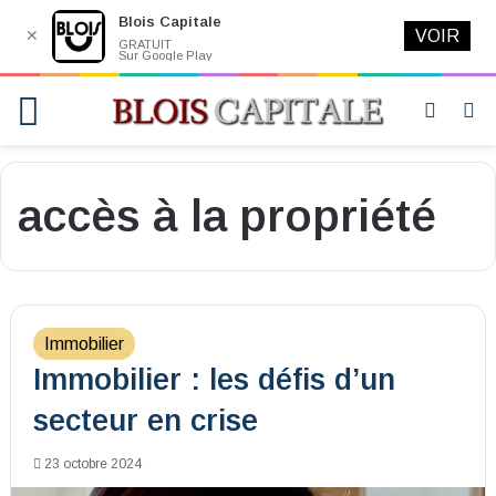
Blois Capitale
✕
VOIR
GRATUIT
Sur Google Play
Menu
Switch
R
skin
accès à la propriété
Immobilier
Immobilier : les défis d’un
secteur en crise
23 octobre 2024