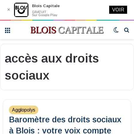
Blois Capitale
✕
VOIR
GRATUIT
Sur Google Play
Menu
Switch
R
skin
accès aux droits
sociaux
Agglopolys
Baromètre des droits sociaux
à Blois : votre voix compte