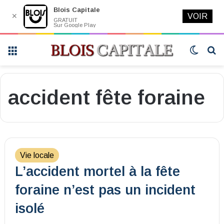
Blois Capitale
✕
VOIR
GRATUIT
Sur Google Play
Menu
Switch
R
skin
accident fête foraine
Vie locale
L’accident mortel à la fête
foraine n’est pas un incident
isolé