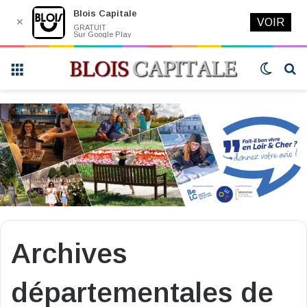
Blois Capitale
✕
VOIR
GRATUIT
Sur Google Play
Menu
Switch
R
skin
Archives
départementales de