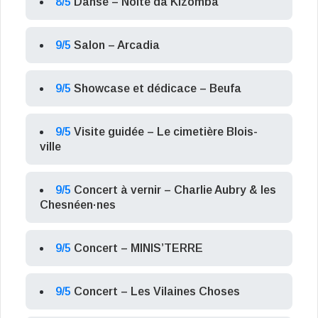
8/5
Danse – Noite da Kizomba
9/5
Salon – Arcadia
9/5
Showcase et dédicace – Beufa
9/5
Visite guidée – Le cimetière Blois-
ville
9/5
Concert à vernir – Charlie Aubry & les
Chesnéen·nes
9/5
Concert – MINIS’TERRE
9/5
Concert – Les Vilaines Choses