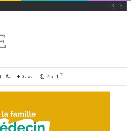
℃
Rechercher
Switch
1
Suivre
Blois
skin