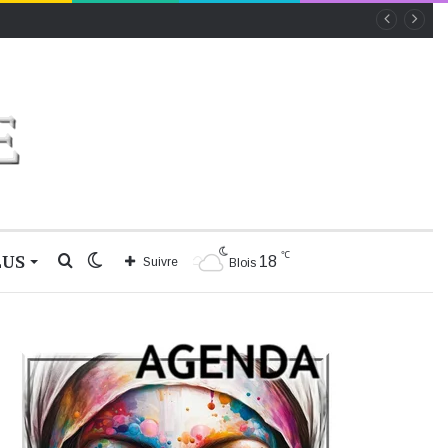
℃
LUS
Rechercher
Switch
18
Suivre
Blois
skin