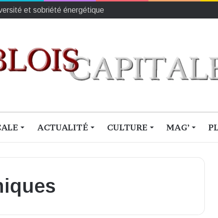
iversité et sobriété énergétique
CALE
ACTUALITÉ
CULTURE
MAG’
P
niques