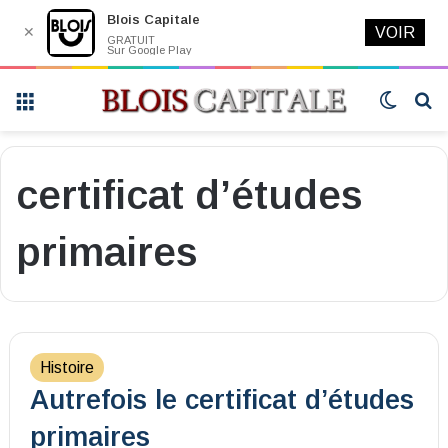
Blois Capitale
✕
VOIR
GRATUIT
Sur Google Play
Menu
Switch
R
skin
certificat d’études
primaires
Histoire
Autrefois le certificat d’études
primaires