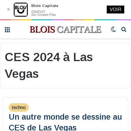
Blois Capitale
✕
VOIR
GRATUIT
Sur Google Play
Menu
Switch
R
skin
CES 2024 à Las
Vegas
techno
Un autre monde se dessine au
CES de Las Vegas