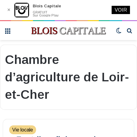
Blois Capitale
✕
VOIR
GRATUIT
Sur Google Play
Menu
Switch
R
skin
Chambre
d’agriculture de Loir-
et-Cher
Vie locale