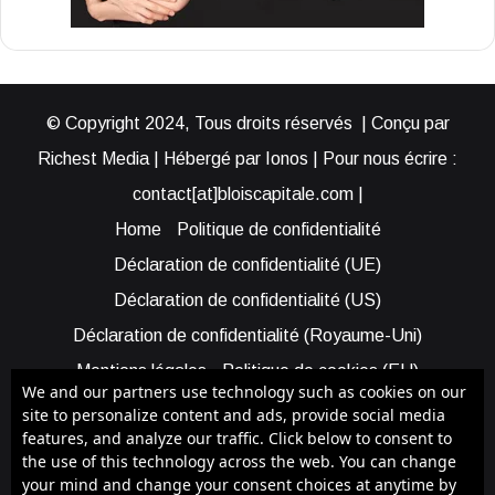
© Copyright 2024, Tous droits réservés | Conçu par
Richest Media | Hébergé par Ionos | Pour nous écrire :
contact[at]bloiscapitale.com |
Home
Politique de confidentialité
Déclaration de confidentialité (UE)
Déclaration de confidentialité (US)
Déclaration de confidentialité (Royaume-Uni)
Mentions légales
Politique de cookies (EU)
We and our partners use technology such as cookies on our
Cookie Policy (AUS)
Cookie Policy (US)
site to personalize content and ads, provide social media
features, and analyze our traffic. Click below to consent to
Qui sommes-nous ?
Participer à Blois Capitale
the use of this technology across the web. You can change
Bénéficier d’une assistance
your mind and change your consent choices at anytime by