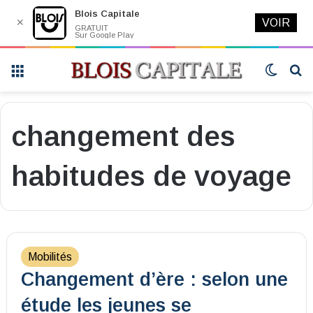
Blois Capitale
✕
VOIR
GRATUIT
Sur Google Play
Menu
Switch
R
skin
changement des
habitudes de voyage
Mobilités
Changement d’ère : selon une
étude les jeunes se