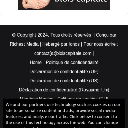
© Copyright 2024, Tous droits réservés | Conçu par
Richest Media | Hébergé par Ionos | Pour nous écrire :
contact[at]bloiscapitale.com |
Home
Politique de confidentialité
Déclaration de confidentialité (UE)
Déclaration de confidentialité (US)
Déclaration de confidentialité (Royaume-Uni)
Mentions légales
Politique de cookies (EU)
We and our partners use technology such as cookies on our
Cookie Policy (AUS)
Cookie Policy (US)
site to personalize content and ads, provide social media
features, and analyze our traffic. Click below to consent to
Qui sommes-nous ?
Participer à Blois Capitale
the use of this technology across the web. You can change
Bénéficier d’une assistance