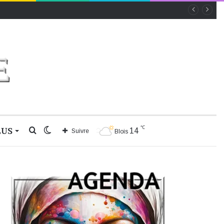
℃
LUS
Rechercher
Switch
14
Suivre
Blois
skin