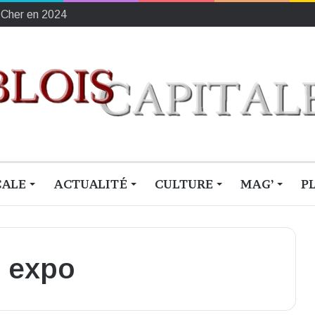
ement français du sang
CALE
ACTUALITÉ
CULTURE
MAG’
P
n expo