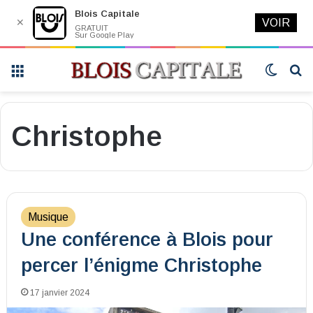
Blois Capitale
✕
VOIR
GRATUIT
Sur Google Play
Menu
Switch
R
skin
Christophe
Musique
Une conférence à Blois pour
percer l’énigme Christophe
17 janvier 2024