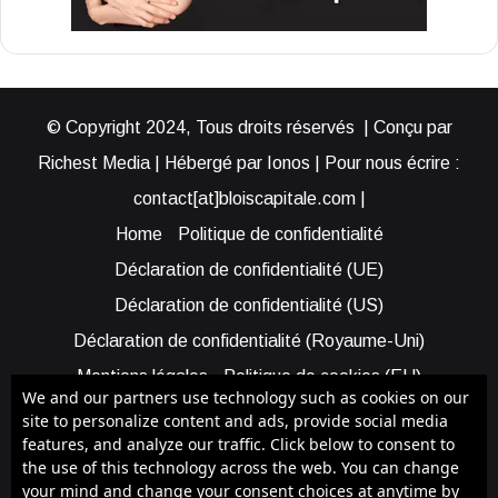
© Copyright 2024, Tous droits réservés | Conçu par
Richest Media | Hébergé par Ionos | Pour nous écrire :
contact[at]bloiscapitale.com |
Home
Politique de confidentialité
Déclaration de confidentialité (UE)
Déclaration de confidentialité (US)
Déclaration de confidentialité (Royaume-Uni)
Mentions légales
Politique de cookies (EU)
We and our partners use technology such as cookies on our
Cookie Policy (AUS)
Cookie Policy (US)
site to personalize content and ads, provide social media
features, and analyze our traffic. Click below to consent to
Qui sommes-nous ?
Participer à Blois Capitale
the use of this technology across the web. You can change
Bénéficier d’une assistance
your mind and change your consent choices at anytime by