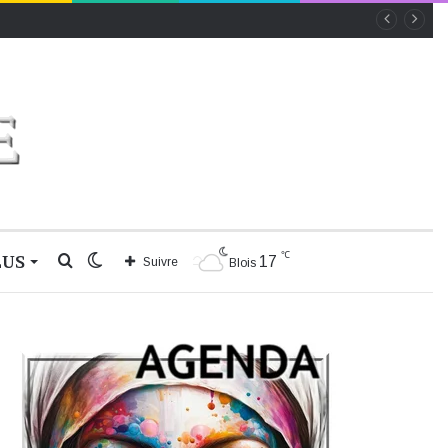
℃
LUS
Rechercher
Switch
17
Suivre
Blois
skin