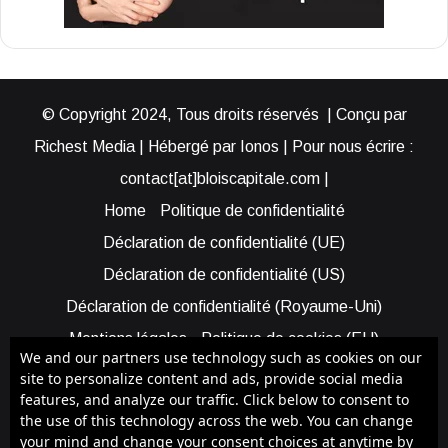
© Copyright 2024, Tous droits réservés | Conçu par
Richest Media | Hébergé par Ionos | Pour nous écrire :
contact[at]bloiscapitale.com |
Home
Politique de confidentialité
Déclaration de confidentialité (UE)
Déclaration de confidentialité (US)
Déclaration de confidentialité (Royaume-Uni)
Mentions légales
Politique de cookies (EU)
We and our partners use technology such as cookies on our
Cookie Policy (AUS)
Cookie Policy (US)
site to personalize content and ads, provide social media
features, and analyze our traffic. Click below to consent to
Qui sommes-nous ?
Participer à Blois Capitale
the use of this technology across the web. You can change
Bénéficier d’une assistance
your mind and change your consent choices at anytime by