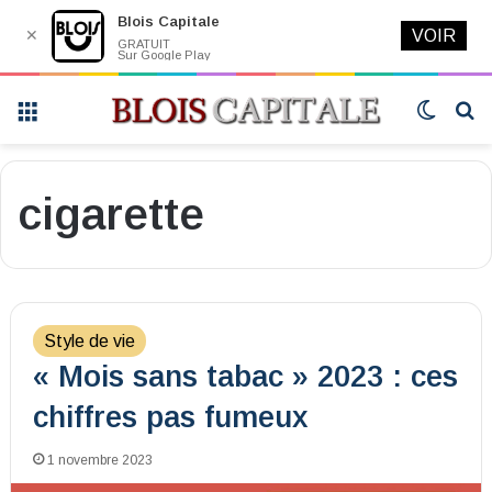
Blois Capitale
✕
VOIR
GRATUIT
Sur Google Play
Menu
Switch
R
skin
cigarette
Style de vie
« Mois sans tabac » 2023 : ces
chiffres pas fumeux
1 novembre 2023