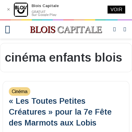
Blois Capitale
✕
VOIR
GRATUIT
Sur Google Play
Menu
Switch
R
skin
cinéma enfants blois
Cinéma
« Les Toutes Petites
Créatures » pour la 7e Fête
des Marmots aux Lobis