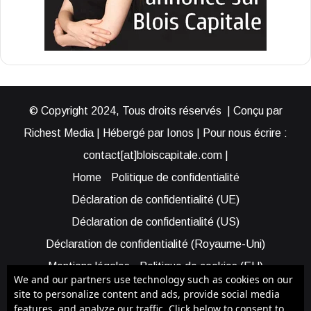
© Copyright 2024, Tous droits réservés | Conçu par
Richest Media | Hébergé par Ionos | Pour nous écrire :
contact[at]bloiscapitale.com |
Home
Politique de confidentialité
Déclaration de confidentialité (UE)
Déclaration de confidentialité (US)
Déclaration de confidentialité (Royaume-Uni)
Mentions légales
Politique de cookies (EU)
We and our partners use technology such as cookies on our
Cookie Policy (AUS)
Cookie Policy (US)
site to personalize content and ads, provide social media
features, and analyze our traffic. Click below to consent to
Qui sommes-nous ?
Participer à Blois Capitale