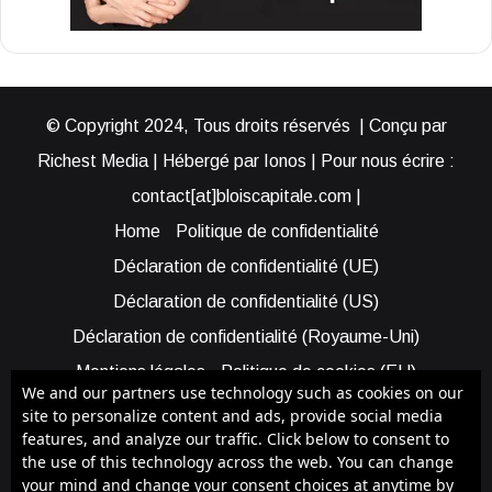
© Copyright 2024, Tous droits réservés | Conçu par
Richest Media | Hébergé par Ionos | Pour nous écrire :
contact[at]bloiscapitale.com |
Home
Politique de confidentialité
Déclaration de confidentialité (UE)
Déclaration de confidentialité (US)
Déclaration de confidentialité (Royaume-Uni)
Mentions légales
Politique de cookies (EU)
We and our partners use technology such as cookies on our
Cookie Policy (AUS)
Cookie Policy (US)
site to personalize content and ads, provide social media
features, and analyze our traffic. Click below to consent to
Qui sommes-nous ?
Participer à Blois Capitale
the use of this technology across the web. You can change
Bénéficier d’une assistance
your mind and change your consent choices at anytime by