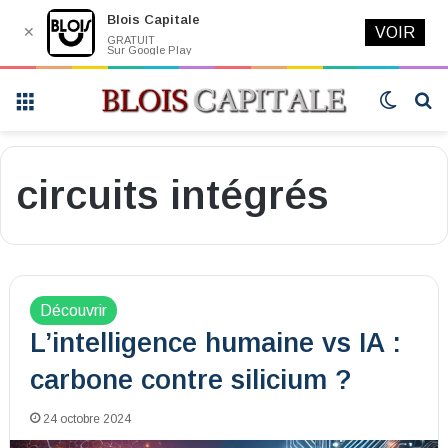
Blois Capitale
✕
VOIR
GRATUIT
Sur Google Play
Menu
Switch
R
skin
circuits intégrés
Découvrir
L’intelligence humaine vs IA :
carbone contre silicium ?
24 octobre 2024