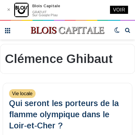
Blois Capitale
✕
VOIR
GRATUIT
Sur Google Play
Menu
Switch
R
skin
Clémence Ghibaut
Vie locale
Qui seront les porteurs de la
flamme olympique dans le
Loir-et-Cher ?