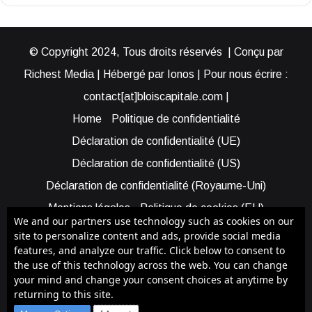
© Copyright 2024, Tous droits réservés | Conçu par
Richest Media | Hébergé par Ionos | Pour nous écrire :
contact[at]bloiscapitale.com |
Home
Politique de confidentialité
Déclaration de confidentialité (UE)
Déclaration de confidentialité (US)
Déclaration de confidentialité (Royaume-Uni)
Mentions légales
Politique de cookies (EU)
We and our partners use technology such as cookies on our
Cookie Policy (AUS)
Cookie Policy (US)
site to personalize content and ads, provide social media
features, and analyze our traffic. Click below to consent to
Qui sommes-nous ?
Participer à Blois Capitale
the use of this technology across the web. You can change
Bénéficier d’une assistance
your mind and change your consent choices at anytime by
returning to this site.
Facebook
X
YouTube
Instagram
RSS