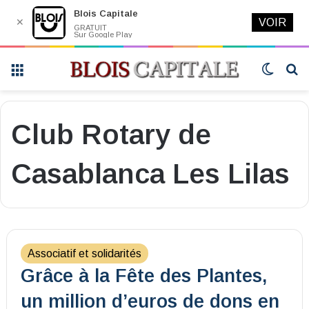
Blois Capitale
✕
VOIR
GRATUIT
Sur Google Play
Menu
Switch
R
skin
Club Rotary de
Casablanca Les Lilas
Associatif et solidarités
Grâce à la Fête des Plantes,
un million d’euros de dons en