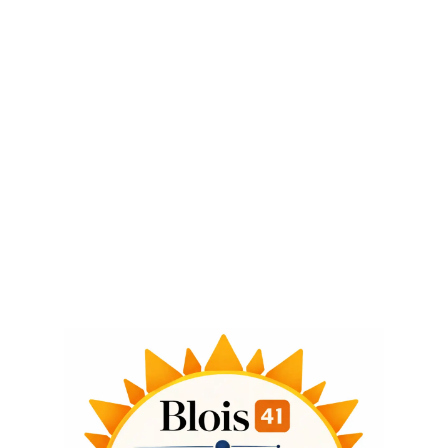
Vie locale
Quel est ce phénomène de
« sécheresse éclair » qui nous
touche actuellement ?
7 juin 2023