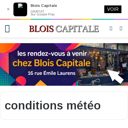
Blois Capitale
✕
VOIR
GRATUIT
Sur Google Play
Menu
Switch
R
skin
conditions météo