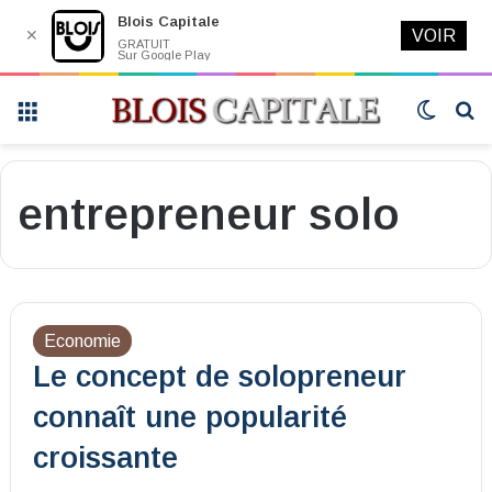
Blois Capitale
✕
VOIR
GRATUIT
Sur Google Play
Menu
Switch
R
skin
entrepreneur solo
Economie
Le concept de solopreneur
connaît une popularité
croissante