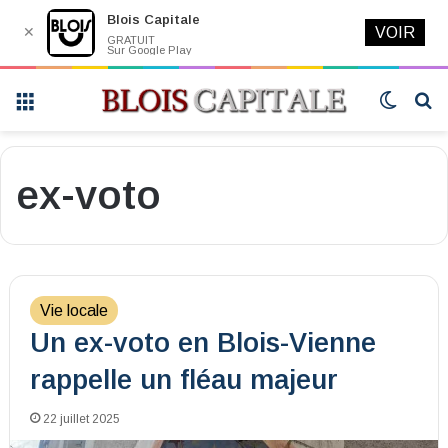
Blois Capitale
✕
VOIR
GRATUIT
Sur Google Play
Menu
Switch
R
skin
ex-voto
Vie locale
Un ex-voto en Blois-Vienne
rappelle un fléau majeur
22 juillet 2025