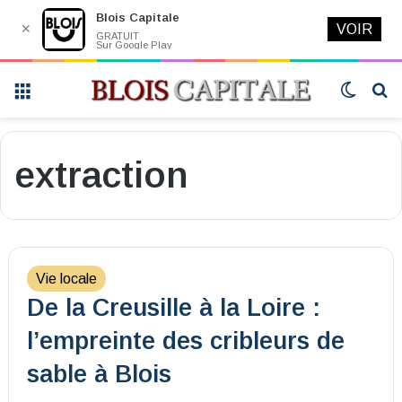
Blois Capitale
✕
VOIR
GRATUIT
Sur Google Play
Menu
Switch
R
skin
extraction
Vie locale
De la Creusille à la Loire :
l’empreinte des cribleurs de
sable à Blois