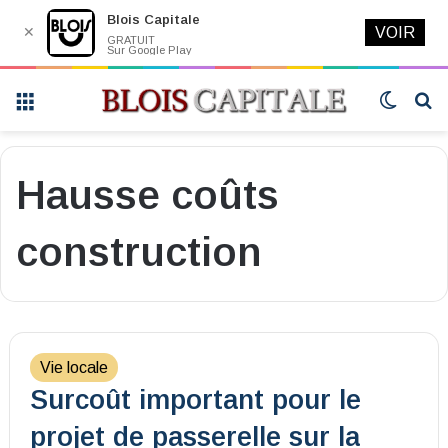
Blois Capitale
✕
VOIR
GRATUIT
Sur Google Play
Menu
Switch
R
skin
Hausse coûts
construction
Vie locale
Surcoût important pour le
projet de passerelle sur la