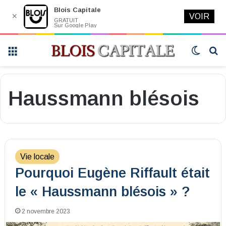
Blois Capitale
✕
VOIR
GRATUIT
Sur Google Play
Menu
Switch
R
skin
Haussmann blésois
Vie locale
Pourquoi Eugène Riffault était
le « Haussmann blésois » ?
2 novembre 2023