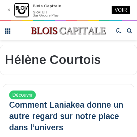
Blois Capitale
✕
VOIR
GRATUIT
Sur Google Play
Menu
Switch
R
skin
Hélène Courtois
Découvrir
Comment Laniakea donne un
autre regard sur notre place
dans l’univers