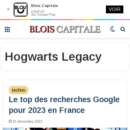
Blois Capitale
✕
VOIR
GRATUIT
Sur Google Play
Menu
Switch
R
skin
Hogwarts Legacy
techno
Le top des recherches Google
pour 2023 en France
25 décembre 2023