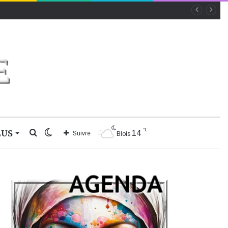
℃
LUS
Rechercher
Switch
14
Suivre
Blois
skin