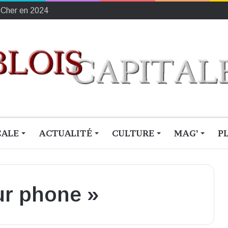
ement français du sang
CALE
ACTUALITÉ
CULTURE
MAG’
P
ur phone »