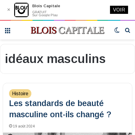
Blois Capitale
✕
VOIR
GRATUIT
Sur Google Play
Menu
Switch
R
skin
idéaux masculins
Histoire
Les standards de beauté
masculine ont-ils changé ?
19 août 2024