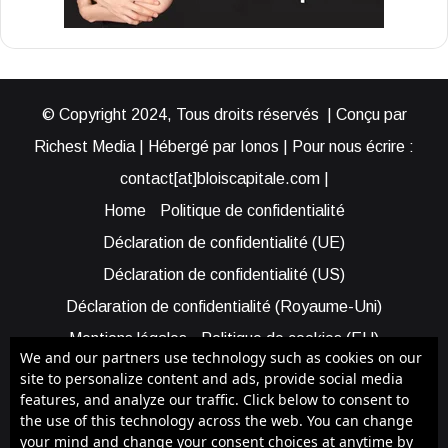
© Copyright 2024, Tous droits réservés | Conçu par
Richest Media | Hébergé par Ionos | Pour nous écrire :
contact[at]bloiscapitale.com |
Home
Politique de confidentialité
Déclaration de confidentialité (UE)
Déclaration de confidentialité (US)
Déclaration de confidentialité (Royaume-Uni)
Mentions légales
Politique de cookies (EU)
We and our partners use technology such as cookies on our
Cookie Policy (AUS)
Cookie Policy (US)
site to personalize content and ads, provide social media
features, and analyze our traffic. Click below to consent to
Qui sommes-nous ?
Participer à Blois Capitale
the use of this technology across the web. You can change
Bénéficier d’une assistance
your mind and change your consent choices at anytime by